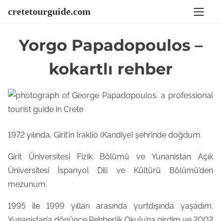
S
cretetourguide.com
k
i
Yorgo Papadopoulos –
p
t
kokartlı rehber
o
c
o
n
t
1972 yılında, Girit’in İraklio (Kandiye) şehrinde doğdum.
e
Girit Üniversitesi Fizik Bölümü ve Yunanistan Açık
n
Üniversitesi İspanyol Dili ve Kültürü Bölümü’den
t
mezunum.
1995 ile 1999 yılları arasında yurtdışında yaşadım.
Yunanistan’a dönünce Rehberlik Okulu’na girdim ve 2002